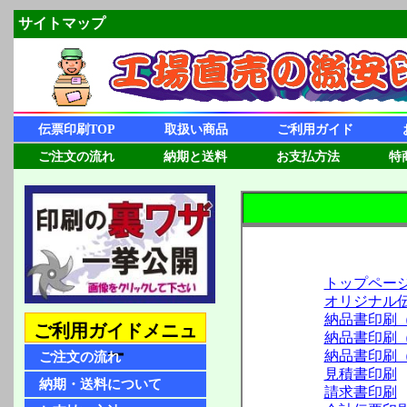
サイトマップ
伝票印刷TOP
取扱い商品
ご利用ガイド
ご注文の流れ
納期と送料
お支払方法
特
トップペー
オリジナル
納品書印刷（
ご利用ガイドメニュ
納品書印刷（
ー
納品書印刷
ご注文の流れ
見積書印刷
納期・送料について
請求書印刷