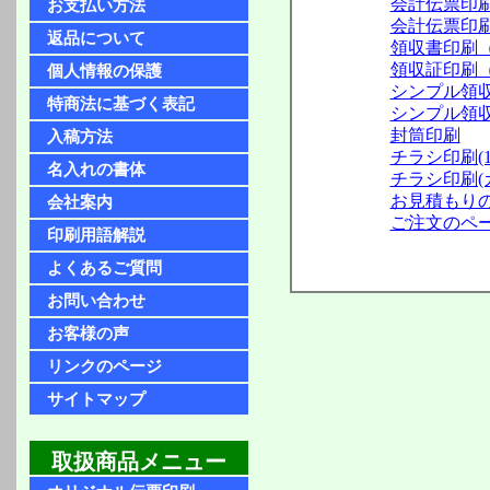
会計伝票印
お支払い方法
会計伝票印
返品について
領収書印刷
領収証印刷
個人情報の保護
シンプル領
特商法に基づく表記
シンプル領
封筒印刷
入稿方法
チラシ印刷(1
名入れの書体
チラシ印刷(
お見積もり
会社案内
ご注文のペ
印刷用語解説
よくあるご質問
お問い合わせ
お客様の声
リンクのページ
サイトマップ
取扱商品メニュー